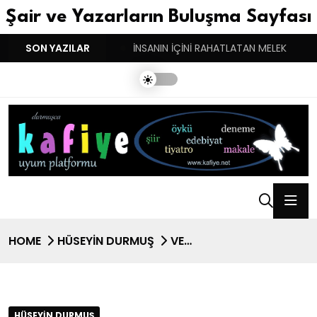
Şair ve Yazarların Buluşma Sayfası
YGULARIN BASARINDIR!
SON YAZILAR
İNSANIN İÇİNİ RAHATLATAN MELEK
HOME
HÜSEYIN DURMUŞ
VE…
HÜSEYIN DURMUŞ