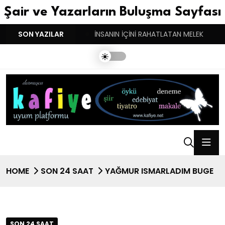
Şair ve Yazarların Buluşma Sayfası
YGULARIN BASARINDIR!
SON YAZILAR
İNSANIN İÇİNİ RAHATLATAN MELEK
HOME
SON 24 SAAT
YAĞMUR ISMARLADIM BUGE
SON 24 SAAT