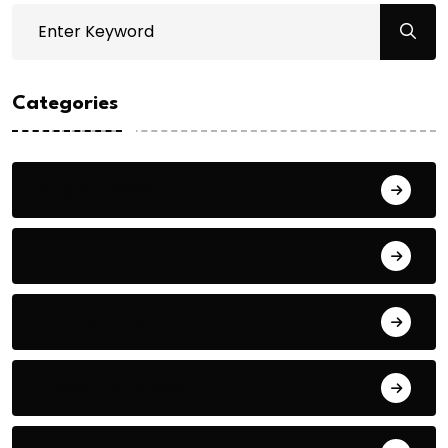
Categories
Bilgin ERDOĞAN
Fıkra
Hanife KÜÇÜK
Hüseyin DURMUŞ