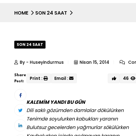
HOME
SON 24 SAAT
SON 24 SAAT
By - Huseyindurmus
Nisan 15, 2014
Com
Share
Print :
Email :
46
Post:
KALEMİM YANDI BU GÜN
Dili saklı gözümden damlalar dökülürken
Tenimde soyulurken kabukları yaranın
Bulutsuz gecelerden yağmurlar sökülürken
Kaybolurken içinde açılmayan karanın