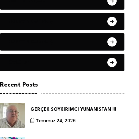
Hanife KÜÇÜK
Hüseyin DURMUŞ
Hüseyin DURMUŞ
Öyküler
Recent Posts
GERÇEK SOYKIRIMCI YUNANISTAN !!!
Temmuz 24, 2026