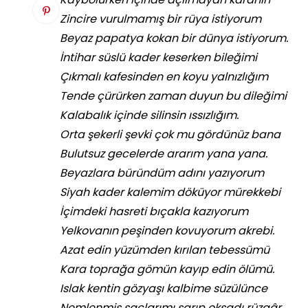
Zincire vurulmamış bir rüya istiyorum
Beyaz papatya kokan bir dünya istiyorum.
İntihar süslü kader keserken bileğimi
Çıkmalı kafesinden en koyu yalnızlığım
Tende çürürken zaman duyun bu dileğimi
Kalabalık içinde silinsin ıssızlığım.
Orta şekerli şevki çok mu gördünüz bana
Bulutsuz gecelerde ararım yana yana.
Beyazlara büründüm adını yazıyorum
Siyah kader kalemim döküyor mürekkebi
İçimdeki hasreti bıçakla kazıyorum
Yelkovanın peşinden kovuyorum akrebi.
Azat edin yüzümden kırılan tebessümü
Kara toprağa gömün kayıp edin ölümü.
Islak kentin gözyaşı kalbime süzülünce
Nemlenmiş saçlarımı sarıp okşadı rüzgâr