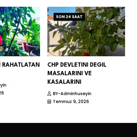
SON 24 SAAT
Nİ RAHATLATAN
CHP DEVLETINI DEGIL
D
MASALARINI VE
S
KASALARINI
yin
26
BY-Adminhuseyin
Temmuz 9, 2026