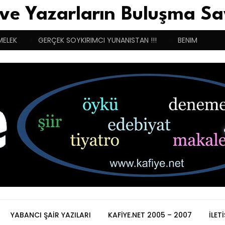
 ve Yazarların Buluşma Sa
MELEK
GERÇEK SOYKIRIMCI YUNANISTAN !!!
BENIM BUGÜN
YABANCI ŞAIR YAZILARI
KAFIYE.NET 2005 – 2007
İLET