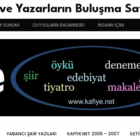
 ve Yazarların Buluşma Sa
M GÜNÜM!
DUYGULARIN BASARINDIR!
İNSANIN İÇİNİ RAHA
YABANCI ŞAIR YAZILARI
KAFIYE.NET 2005 – 2007
İLET